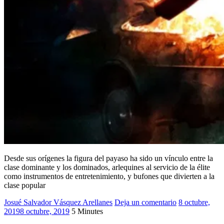
Desde sus orígenes la figura del payaso ha sido un vínculo entre la
clase dominante y los dominados, arlequines al servicio de la élite
como instrumentos de entretenimiento, y bufones que divierten a la
clase popular
Josué Salvador Vásquez Arellanes
2019
Deja un comentario
,
8 octubre,
2019
8 octubre, 2019
5 Minutes
Guasón
,
Josué