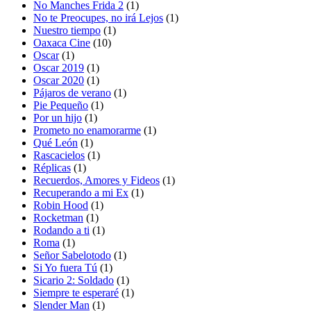
No Manches Frida 2
(1)
No te Preocupes, no irá Lejos
(1)
Nuestro tiempo
(1)
Oaxaca Cine
(10)
Oscar
(1)
Oscar 2019
(1)
Oscar 2020
(1)
Pájaros de verano
(1)
Pie Pequeño
(1)
Por un hijo
(1)
Prometo no enamorarme
(1)
Qué León
(1)
Rascacielos
(1)
Réplicas
(1)
Recuerdos, Amores y Fideos
(1)
Recuperando a mi Ex
(1)
Robin Hood
(1)
Rocketman
(1)
Rodando a ti
(1)
Roma
(1)
Señor Sabelotodo
(1)
Si Yo fuera Tú
(1)
Sicario 2: Soldado
(1)
Siempre te esperaré
(1)
Slender Man
(1)