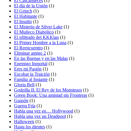
El Cascanueces
(1)
El día de la Unión
(1)
El Grinch
(1)
El Habitante
(1)
El Insulto
(1)
El Misterio de Silver Lake
(1)
El Muñeco Diabólico
(1)
El nfiltrado del KKKlan
(1)
El Primer Hombre a la Luna
(1)
El Reencuentro
(1)
Eliminar amigo 2
(1)
En las Buenas y en las Malas
(1)
Enemigo Inmortal
(1)
Eres mi Pasión
(1)
Escobar la Traición
(1)
Familia al Instante
(1)
Gloria Bell
(1)
Godzilla II: El Rey de los Monstruos
(1)
Green Book: Una amistad sin Fronteras
(1)
Guasón
(1)
Guerra Fría
(1)
Había una vez en… Hollywood
(1)
Había una vez un Deadpool
(1)
Halloween
(1)
Hasta los dientes
(1)