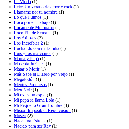
La Viuda
(1)
Leto: Un verano de amor y rock
(1)
Llámame por tu nombre
(1)
Lo que Fuimos
(1)
Loca por el Trabajo
(1)
Locamente Millonario
(1)
Loco Fin de Semana
(1)
Los Adioses
(2)
Los Increíbles 2
(1)
Luchando con mi familia
(1)
Luis y los marcianos
(1)
Mamá y Papá
(1)
Mascota Jurásica
(1)
Matar o Morir
(1)
Más Sabe el Diablo por Viejo
(1)
Megalodón
(1)
Mentes Poderosas
(1)
Mex Noir
(1)
Mi ex es un espía
(1)
Mi papá se llama Lola
(1)
Mi Pequeño Gran Hombre
(1)
Misión Imposible: Repercusión
(1)
Museo
(2)
Nace una Estrella
(1)
Nacido para ser Rey
(1)