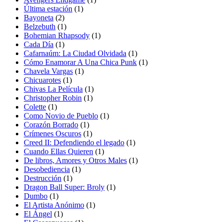
Última estación
(1)
Bayoneta
(2)
Belzebuth
(1)
Bohemian Rhapsody
(1)
Cada Día
(1)
Cafarnaúm: La Ciudad Olvidada
(1)
Cómo Enamorar A Una Chica Punk
(1)
Chavela Vargas
(1)
Chicuarotes
(1)
Chivas La Película
(1)
Christopher Robin
(1)
Colette
(1)
Como Novio de Pueblo
(1)
Corazón Borrado
(1)
Crímenes Oscuros
(1)
Creed II: Defendiendo el legado
(1)
Cuando Ellas Quieren
(1)
De libros, Amores y Otros Males
(1)
Desobediencia
(1)
Destrucción
(1)
Dragon Ball Super: Broly
(1)
Dumbo
(1)
El Artista Anónimo
(1)
El Ángel
(1)