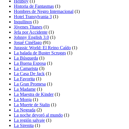
Hellboy
(1)
Historia de Fantasmas
(1)
Hombres de Negro Internacional
(1)
Hotel Transylvania 3
(1)
Inquilinos
(1)
Jóvenes Titanes
(1)
Jefa por Accidente
(1)
Johnny English 3.0
(1)
Josué Cinéfago
(91)
Jurassic World: El Reino Caído
(1)
La balada de Buster Scruggs
(1)
La Búsqueda
(1)
La Buena Esposa
(1)
La Camarista
(3)
La Casa De Jack
(1)
La Favorita
(1)
La Gran Promesa
(1)
La Madame
(1)
La Maestra de Kinder
(1)
La Monja
(1)
La Muerte de Stalin
(1)
La Negrada
(2)
La noche devoró al mundo
(1)
La región salvaje
(1)
La Sirenita
(1)