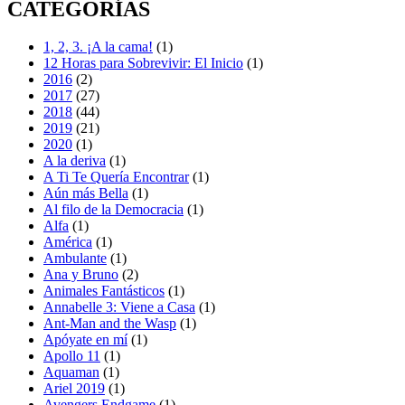
CATEGORÍAS
1, 2, 3. ¡A la cama!
(1)
12 Horas para Sobrevivir: El Inicio
(1)
2016
(2)
2017
(27)
2018
(44)
2019
(21)
2020
(1)
A la deriva
(1)
A Ti Te Quería Encontrar
(1)
Aún más Bella
(1)
Al filo de la Democracia
(1)
Alfa
(1)
América
(1)
Ambulante
(1)
Ana y Bruno
(2)
Animales Fantásticos
(1)
Annabelle 3: Viene a Casa
(1)
Ant-Man and the Wasp
(1)
Apóyate en mí
(1)
Apollo 11
(1)
Aquaman
(1)
Ariel 2019
(1)
Avengers Endgame
(1)