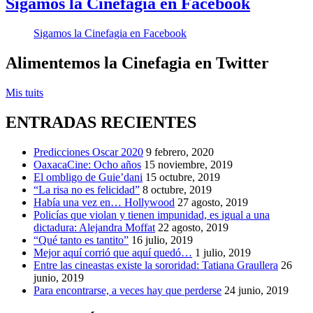
rock
,
Sigamos la Cinefagia en Facebook
Lo
que
Sigamos la Cinefagia en Facebook
Fuimos
,
Mascota
Alimentemos la Cinefagia en Twitter
Jurásica
,
Spider-
Man:
Mis tuits
Lejos
de
ENTRADAS RECIENTES
Casa
Predicciones Oscar 2020
9 febrero, 2020
OaxacaCine: Ocho años
15 noviembre, 2019
El ombligo de Guie’dani
15 octubre, 2019
“La risa no es felicidad”
8 octubre, 2019
Había una vez en… Hollywood
27 agosto, 2019
Policías que violan y tienen impunidad, es igual a una
dictadura: Alejandra Moffat
22 agosto, 2019
“Qué tanto es tantito”
16 julio, 2019
Mejor aquí corrió que aquí quedó…
1 julio, 2019
Entre las cineastas existe la sororidad: Tatiana Graullera
26
junio, 2019
Para encontrarse, a veces hay que perderse
24 junio, 2019