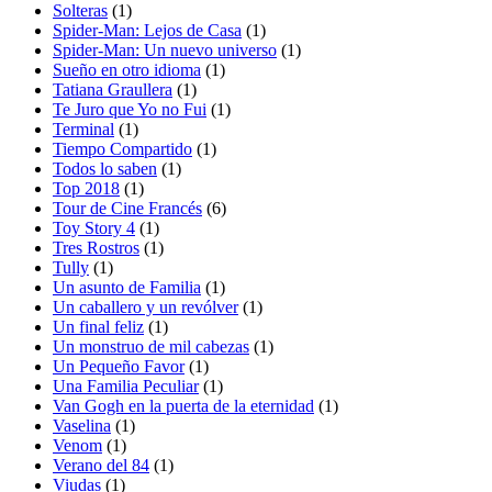
Solteras
(1)
Spider-Man: Lejos de Casa
(1)
Spider-Man: Un nuevo universo
(1)
Sueño en otro idioma
(1)
Tatiana Graullera
(1)
Te Juro que Yo no Fui
(1)
Terminal
(1)
Tiempo Compartido
(1)
Todos lo saben
(1)
Top 2018
(1)
Tour de Cine Francés
(6)
Toy Story 4
(1)
Tres Rostros
(1)
Tully
(1)
Un asunto de Familia
(1)
Un caballero y un revólver
(1)
Un final feliz
(1)
Un monstruo de mil cabezas
(1)
Un Pequeño Favor
(1)
Una Familia Peculiar
(1)
Van Gogh en la puerta de la eternidad
(1)
Vaselina
(1)
Venom
(1)
Verano del 84
(1)
Viudas
(1)