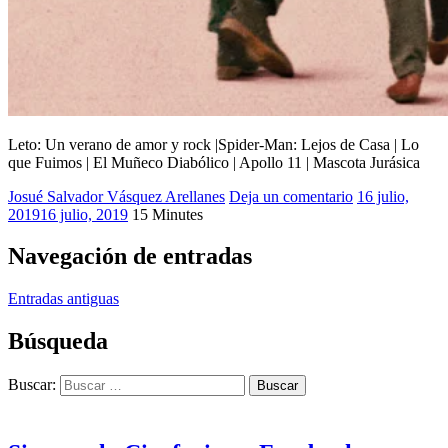
Leto: Un verano de amor y rock |Spider-Man: Lejos de Casa | Lo
que Fuimos | El Muñeco Diabólico | Apollo 11 | Mascota Jurásica
Josué Salvador Vásquez Arellanes
2019
Deja un comentario
,
16 julio,
2019
16 julio, 2019
15 Minutes
Apollo
11
,
El
Navegación de entradas
Muñeco
Diabólico
,
Entradas antiguas
Josué
Cinéfago
,
Búsqueda
Leto:
Un
verano
Buscar:
de
amor
y