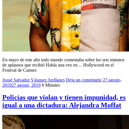
En mayo de este año todo mundo comentaba sobre los seis minutos
de aplausos que recibió Había una vez en… Hollywood en el
Festival de Cannes
Josué Salvador Vásquez Arellanes
2019
Deja un comentario
,
27 agosto,
2019
27 agosto, 2019
6 Minutes
Había
una
vez
Policías que violan y tienen impunidad, es
en…
igual a una dictadura: Alejandra Moffat
Hollywood
,
Josué
Cinéfago