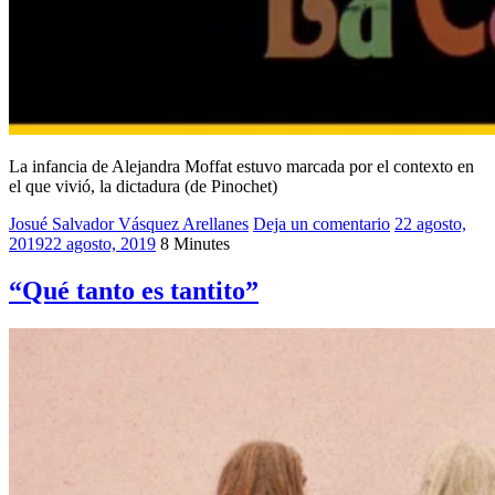
La infancia de Alejandra Moffat estuvo marcada por el contexto en
el que vivió, la dictadura (de Pinochet)
Josué Salvador Vásquez Arellanes
2019
Deja un comentario
,
22 agosto,
2019
22 agosto, 2019
8 Minutes
Josué
Cinéfago
,
Oaxaca
“Qué tanto es tantito”
Cine