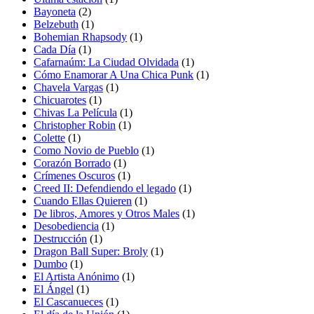
Bayoneta
(2)
Belzebuth
(1)
Bohemian Rhapsody
(1)
Cada Día
(1)
Cafarnaúm: La Ciudad Olvidada
(1)
Cómo Enamorar A Una Chica Punk
(1)
Chavela Vargas
(1)
Chicuarotes
(1)
Chivas La Película
(1)
Christopher Robin
(1)
Colette
(1)
Como Novio de Pueblo
(1)
Corazón Borrado
(1)
Crímenes Oscuros
(1)
Creed II: Defendiendo el legado
(1)
Cuando Ellas Quieren
(1)
De libros, Amores y Otros Males
(1)
Desobediencia
(1)
Destrucción
(1)
Dragon Ball Super: Broly
(1)
Dumbo
(1)
El Artista Anónimo
(1)
El Ángel
(1)
El Cascanueces
(1)