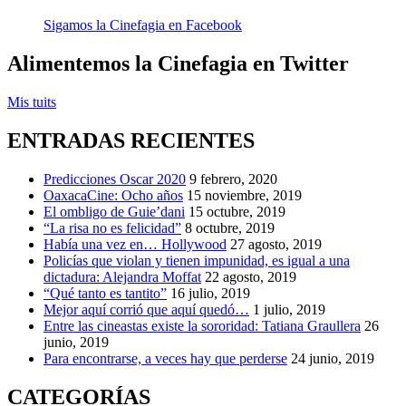
Millonario
,
Sigamos la Cinefagia en Facebook
Robin
Hood
,
Rodando
Alimentemos la Cinefagia en Twitter
a
ti
,
Mis tuits
Viudas
ENTRADAS RECIENTES
Predicciones Oscar 2020
9 febrero, 2020
OaxacaCine: Ocho años
15 noviembre, 2019
El ombligo de Guie’dani
15 octubre, 2019
“La risa no es felicidad”
8 octubre, 2019
Había una vez en… Hollywood
27 agosto, 2019
Policías que violan y tienen impunidad, es igual a una
dictadura: Alejandra Moffat
22 agosto, 2019
“Qué tanto es tantito”
16 julio, 2019
Mejor aquí corrió que aquí quedó…
1 julio, 2019
Entre las cineastas existe la sororidad: Tatiana Graullera
26
junio, 2019
Para encontrarse, a veces hay que perderse
24 junio, 2019
CATEGORÍAS