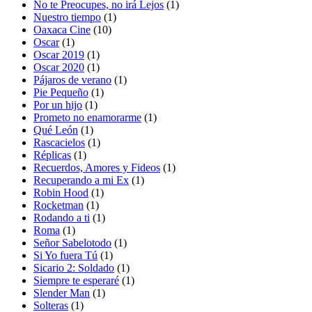
No te Preocupes, no irá Lejos
(1)
Nuestro tiempo
(1)
Oaxaca Cine
(10)
Oscar
(1)
Oscar 2019
(1)
Oscar 2020
(1)
Pájaros de verano
(1)
Pie Pequeño
(1)
Por un hijo
(1)
Prometo no enamorarme
(1)
Qué León
(1)
Rascacielos
(1)
Réplicas
(1)
Recuerdos, Amores y Fideos
(1)
Recuperando a mi Ex
(1)
Robin Hood
(1)
Rocketman
(1)
Rodando a ti
(1)
Roma
(1)
Señor Sabelotodo
(1)
Si Yo fuera Tú
(1)
Sicario 2: Soldado
(1)
Siempre te esperaré
(1)
Slender Man
(1)
Solteras
(1)