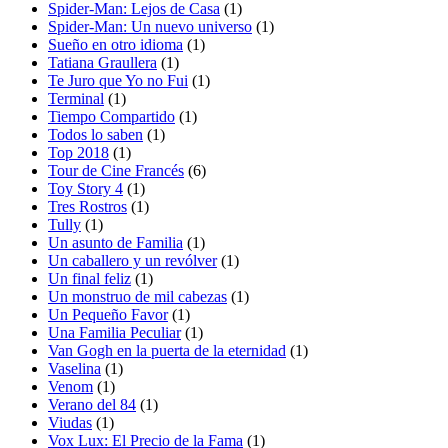
Spider-Man: Lejos de Casa
(1)
Spider-Man: Un nuevo universo
(1)
Sueño en otro idioma
(1)
Tatiana Graullera
(1)
Te Juro que Yo no Fui
(1)
Terminal
(1)
Tiempo Compartido
(1)
Todos lo saben
(1)
Top 2018
(1)
Tour de Cine Francés
(6)
Toy Story 4
(1)
Tres Rostros
(1)
Tully
(1)
Un asunto de Familia
(1)
Un caballero y un revólver
(1)
Un final feliz
(1)
Un monstruo de mil cabezas
(1)
Un Pequeño Favor
(1)
Una Familia Peculiar
(1)
Van Gogh en la puerta de la eternidad
(1)
Vaselina
(1)
Venom
(1)
Verano del 84
(1)
Viudas
(1)
Vox Lux: El Precio de la Fama
(1)