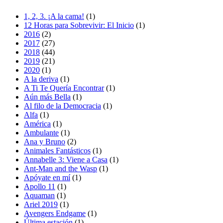
1, 2, 3. ¡A la cama!
(1)
12 Horas para Sobrevivir: El Inicio
(1)
2016
(2)
2017
(27)
2018
(44)
2019
(21)
2020
(1)
A la deriva
(1)
A Ti Te Quería Encontrar
(1)
Aún más Bella
(1)
Al filo de la Democracia
(1)
Alfa
(1)
América
(1)
Ambulante
(1)
Ana y Bruno
(2)
Animales Fantásticos
(1)
Annabelle 3: Viene a Casa
(1)
Ant-Man and the Wasp
(1)
Apóyate en mí
(1)
Apollo 11
(1)
Aquaman
(1)
Ariel 2019
(1)
Avengers Endgame
(1)
Última estación
(1)