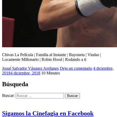
Chivas La Película | Familia al Instante | Bayoneta | Viudas |
Locamente Millonario | Robin Hood | Rodando a ti
Josué Salvador Vásquez Arellanes
2018
Deja un comentario
,
4 diciembre,
2018
4 diciembre, 2018
10 Minutes
Bayoneta
,
Chivas
La
Búsqueda
Película
,
Familia
Buscar:
al
Instante
,
Josué
Cinéfago
,
Sigamos la Cinefagia en Facebook
Locamente