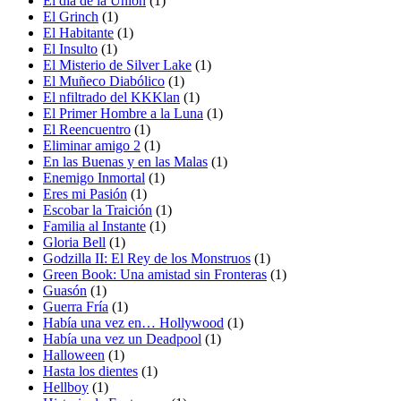
El día de la Unión
(1)
El Grinch
(1)
El Habitante
(1)
El Insulto
(1)
El Misterio de Silver Lake
(1)
El Muñeco Diabólico
(1)
El nfiltrado del KKKlan
(1)
El Primer Hombre a la Luna
(1)
El Reencuentro
(1)
Eliminar amigo 2
(1)
En las Buenas y en las Malas
(1)
Enemigo Inmortal
(1)
Eres mi Pasión
(1)
Escobar la Traición
(1)
Familia al Instante
(1)
Gloria Bell
(1)
Godzilla II: El Rey de los Monstruos
(1)
Green Book: Una amistad sin Fronteras
(1)
Guasón
(1)
Guerra Fría
(1)
Había una vez en… Hollywood
(1)
Había una vez un Deadpool
(1)
Halloween
(1)
Hasta los dientes
(1)
Hellboy
(1)