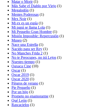
Matar o Morir
(1)
Más Sabe el Diablo por Viejo
(1)
Megalodón
(1)
Mentes Poderosas
(1)
Mex Noir
(1)
Mi ex es un espía
(1)
Mi papá se llama Lola
(1)
Mi Pequeño Gran Hombre
(1)
Misión Imposible: Repercusión
(1)
Museo
(2)
Nace una Estrella
(1)
Nacido para ser Rey
(1)
No Manches Frida 2
(1)
No te Preocupes, no irá Lejos
(1)
Nuestro tiempo
(1)
Oaxaca Cine
(10)
Oscar
(1)
Oscar 2019
(1)
Oscar 2020
(1)
Pájaros de verano
(1)
Pie Pequeño
(1)
Por un hijo
(1)
Prometo no enamorarme
(1)
Qué León
(1)
Rascacielos
(1)