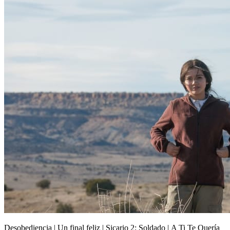
Desobediencia | Un final feliz | Sicario 2: Soldado | A Ti Te Quería