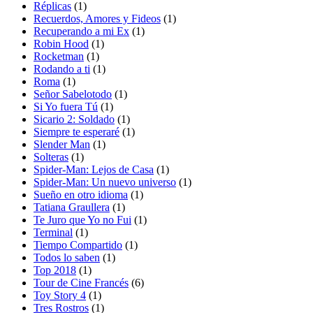
Réplicas
(1)
Recuerdos, Amores y Fideos
(1)
Recuperando a mi Ex
(1)
Robin Hood
(1)
Rocketman
(1)
Rodando a ti
(1)
Roma
(1)
Señor Sabelotodo
(1)
Si Yo fuera Tú
(1)
Sicario 2: Soldado
(1)
Siempre te esperaré
(1)
Slender Man
(1)
Solteras
(1)
Spider-Man: Lejos de Casa
(1)
Spider-Man: Un nuevo universo
(1)
Sueño en otro idioma
(1)
Tatiana Graullera
(1)
Te Juro que Yo no Fui
(1)
Terminal
(1)
Tiempo Compartido
(1)
Todos lo saben
(1)
Top 2018
(1)
Tour de Cine Francés
(6)
Toy Story 4
(1)
Tres Rostros
(1)