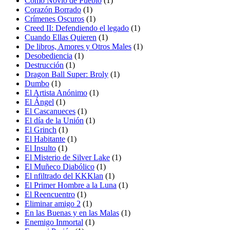
Como Novio de Pueblo
(1)
Corazón Borrado
(1)
Crímenes Oscuros
(1)
Creed II: Defendiendo el legado
(1)
Cuando Ellas Quieren
(1)
De libros, Amores y Otros Males
(1)
Desobediencia
(1)
Destrucción
(1)
Dragon Ball Super: Broly
(1)
Dumbo
(1)
El Artista Anónimo
(1)
El Ángel
(1)
El Cascanueces
(1)
El día de la Unión
(1)
El Grinch
(1)
El Habitante
(1)
El Insulto
(1)
El Misterio de Silver Lake
(1)
El Muñeco Diabólico
(1)
El nfiltrado del KKKlan
(1)
El Primer Hombre a la Luna
(1)
El Reencuentro
(1)
Eliminar amigo 2
(1)
En las Buenas y en las Malas
(1)
Enemigo Inmortal
(1)