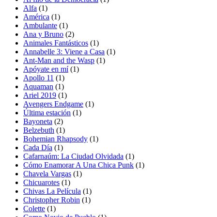
Alfa
(1)
América
(1)
Ambulante
(1)
Ana y Bruno
(2)
Animales Fantásticos
(1)
Annabelle 3: Viene a Casa
(1)
Ant-Man and the Wasp
(1)
Apóyate en mí
(1)
Apollo 11
(1)
Aquaman
(1)
Ariel 2019
(1)
Avengers Endgame
(1)
Última estación
(1)
Bayoneta
(2)
Belzebuth
(1)
Bohemian Rhapsody
(1)
Cada Día
(1)
Cafarnaúm: La Ciudad Olvidada
(1)
Cómo Enamorar A Una Chica Punk
(1)
Chavela Vargas
(1)
Chicuarotes
(1)
Chivas La Película
(1)
Christopher Robin
(1)
Colette
(1)