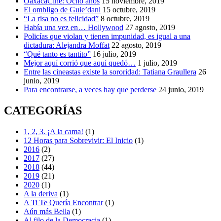
OaxacaCine: Ocho años
15 noviembre, 2019
final
El ombligo de Guie’dani
15 octubre, 2019
feliz
“La risa no es felicidad”
8 octubre, 2019
Había una vez en… Hollywood
27 agosto, 2019
Policías que violan y tienen impunidad, es igual a una
dictadura: Alejandra Moffat
22 agosto, 2019
“Qué tanto es tantito”
16 julio, 2019
Mejor aquí corrió que aquí quedó…
1 julio, 2019
Entre las cineastas existe la sororidad: Tatiana Graullera
26
junio, 2019
Para encontrarse, a veces hay que perderse
24 junio, 2019
CATEGORÍAS
1, 2, 3. ¡A la cama!
(1)
12 Horas para Sobrevivir: El Inicio
(1)
2016
(2)
2017
(27)
2018
(44)
2019
(21)
2020
(1)
A la deriva
(1)
A Ti Te Quería Encontrar
(1)
Aún más Bella
(1)
Al filo de la Democracia
(1)