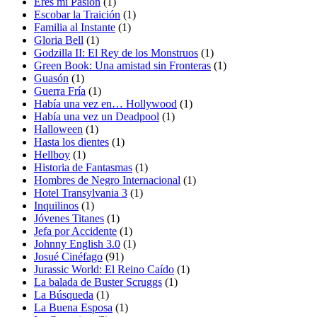
Eres mi Pasión
(1)
Escobar la Traición
(1)
Familia al Instante
(1)
Gloria Bell
(1)
Godzilla II: El Rey de los Monstruos
(1)
Green Book: Una amistad sin Fronteras
(1)
Guasón
(1)
Guerra Fría
(1)
Había una vez en… Hollywood
(1)
Había una vez un Deadpool
(1)
Halloween
(1)
Hasta los dientes
(1)
Hellboy
(1)
Historia de Fantasmas
(1)
Hombres de Negro Internacional
(1)
Hotel Transylvania 3
(1)
Inquilinos
(1)
Jóvenes Titanes
(1)
Jefa por Accidente
(1)
Johnny English 3.0
(1)
Josué Cinéfago
(91)
Jurassic World: El Reino Caído
(1)
La balada de Buster Scruggs
(1)
La Búsqueda
(1)
La Buena Esposa
(1)