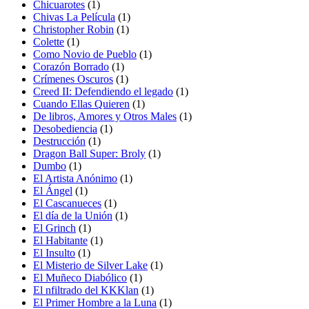
Chicuarotes
(1)
Chivas La Película
(1)
Christopher Robin
(1)
Colette
(1)
Como Novio de Pueblo
(1)
Corazón Borrado
(1)
Crímenes Oscuros
(1)
Creed II: Defendiendo el legado
(1)
Cuando Ellas Quieren
(1)
De libros, Amores y Otros Males
(1)
Desobediencia
(1)
Destrucción
(1)
Dragon Ball Super: Broly
(1)
Dumbo
(1)
El Artista Anónimo
(1)
El Ángel
(1)
El Cascanueces
(1)
El día de la Unión
(1)
El Grinch
(1)
El Habitante
(1)
El Insulto
(1)
El Misterio de Silver Lake
(1)
El Muñeco Diabólico
(1)
El nfiltrado del KKKlan
(1)
El Primer Hombre a la Luna
(1)