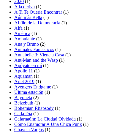
2020
(1)
A la deriva
(1)
A Ti Te Quería Encontrar
(1)
Aún más Bella
(1)
Al filo de la Democracia
(1)
Alfa
(1)
América
(1)
Ambulante
(1)
Ana y Bruno
(2)
Animales Fantásticos
(1)
Annabelle 3: Viene a Casa
(1)
Ant-Man and the Wasp
(1)
Apóyate en mí
(1)
Apollo 11
(1)
Aquaman
(1)
Ariel 2019
(1)
Avengers Endgame
(1)
Última estación
(1)
Bayoneta
(2)
Belzebuth
(1)
Bohemian Rhapsody
(1)
Cada Día
(1)
Cafarnaúm: La Ciudad Olvidada
(1)
Cómo Enamorar A Una Chica Punk
(1)
Chavela Vargas
(1)