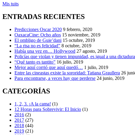
Mis tuits
ENTRADAS RECIENTES
Predicciones Oscar 2020
9 febrero, 2020
OaxacaCine: Ocho años
15 noviembre, 2019
El ombligo de Guie’dani
15 octubre, 2019
“La risa no es felicidad”
8 octubre, 2019
Había una vez en… Hollywood
27 agosto, 2019
Policías que violan y tienen impunidad, es igual a una dictadur
“Qué tanto es tantito”
16 julio, 2019
Mejor aquí corrió que aquí quedó…
1 julio, 2019
Entre las cineastas existe la sororidad: Tatiana Graullera
26 juni
Para encontrarse, a veces hay que perderse
24 junio, 2019
CATEGORÍAS
1, 2, 3. ¡A la cama!
(1)
12 Horas para Sobrevivir: El Inicio
(1)
2016
(2)
2017
(27)
2018
(44)
2019
(21)