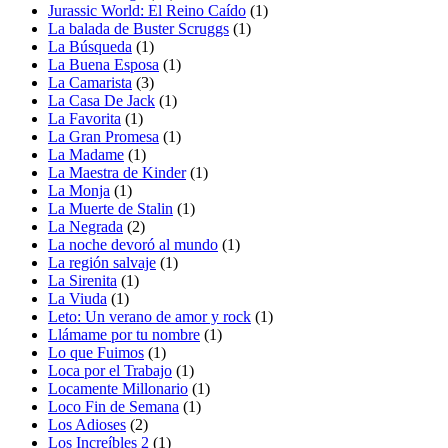
Jurassic World: El Reino Caído
(1)
La balada de Buster Scruggs
(1)
La Búsqueda
(1)
La Buena Esposa
(1)
La Camarista
(3)
La Casa De Jack
(1)
La Favorita
(1)
La Gran Promesa
(1)
La Madame
(1)
La Maestra de Kinder
(1)
La Monja
(1)
La Muerte de Stalin
(1)
La Negrada
(2)
La noche devoró al mundo
(1)
La región salvaje
(1)
La Sirenita
(1)
La Viuda
(1)
Leto: Un verano de amor y rock
(1)
Llámame por tu nombre
(1)
Lo que Fuimos
(1)
Loca por el Trabajo
(1)
Locamente Millonario
(1)
Loco Fin de Semana
(1)
Los Adioses
(2)
Los Increíbles 2
(1)