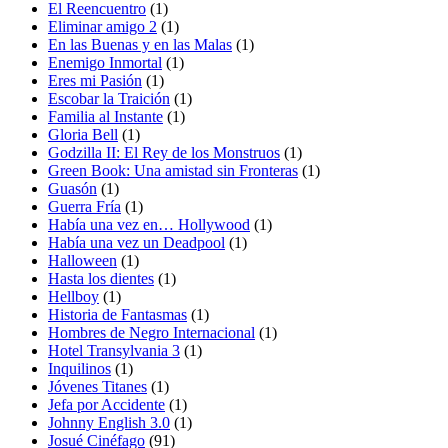
El Reencuentro
(1)
Eliminar amigo 2
(1)
En las Buenas y en las Malas
(1)
Enemigo Inmortal
(1)
Eres mi Pasión
(1)
Escobar la Traición
(1)
Familia al Instante
(1)
Gloria Bell
(1)
Godzilla II: El Rey de los Monstruos
(1)
Green Book: Una amistad sin Fronteras
(1)
Guasón
(1)
Guerra Fría
(1)
Había una vez en… Hollywood
(1)
Había una vez un Deadpool
(1)
Halloween
(1)
Hasta los dientes
(1)
Hellboy
(1)
Historia de Fantasmas
(1)
Hombres de Negro Internacional
(1)
Hotel Transylvania 3
(1)
Inquilinos
(1)
Jóvenes Titanes
(1)
Jefa por Accidente
(1)
Johnny English 3.0
(1)
Josué Cinéfago
(91)