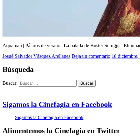
Aquaman | Pájaros de verano | La balada de Buster Scruggs | Elimina
Josué Salvador Vásquez Arellanes
2018
Deja un comentario
,
18 diciembre,
Aquaman
,
Eliminar
Búsqueda
amigo
2
,
Buscar:
Josué
Cinéfago
,
La
balada
Sigamos la Cinefagia en Facebook
de
Buster
Sigamos la Cinefagia en Facebook
Scruggs
,
Pájaros
de
Alimentemos la Cinefagia en Twitter
verano