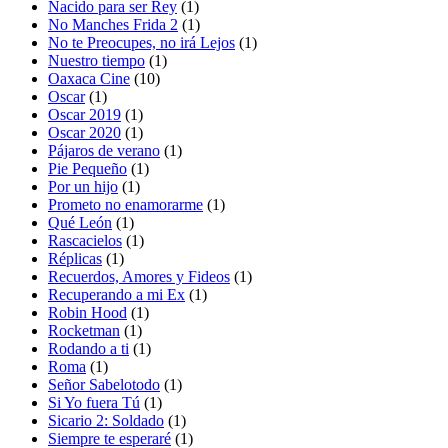
Nacido para ser Rey
(1)
No Manches Frida 2
(1)
No te Preocupes, no irá Lejos
(1)
Nuestro tiempo
(1)
Oaxaca Cine
(10)
Oscar
(1)
Oscar 2019
(1)
Oscar 2020
(1)
Pájaros de verano
(1)
Pie Pequeño
(1)
Por un hijo
(1)
Prometo no enamorarme
(1)
Qué León
(1)
Rascacielos
(1)
Réplicas
(1)
Recuerdos, Amores y Fideos
(1)
Recuperando a mi Ex
(1)
Robin Hood
(1)
Rocketman
(1)
Rodando a ti
(1)
Roma
(1)
Señor Sabelotodo
(1)
Si Yo fuera Tú
(1)
Sicario 2: Soldado
(1)
Siempre te esperaré
(1)