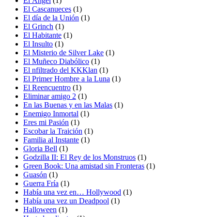
El Ángel
(1)
El Cascanueces
(1)
El día de la Unión
(1)
El Grinch
(1)
El Habitante
(1)
El Insulto
(1)
El Misterio de Silver Lake
(1)
El Muñeco Diabólico
(1)
El nfiltrado del KKKlan
(1)
El Primer Hombre a la Luna
(1)
El Reencuentro
(1)
Eliminar amigo 2
(1)
En las Buenas y en las Malas
(1)
Enemigo Inmortal
(1)
Eres mi Pasión
(1)
Escobar la Traición
(1)
Familia al Instante
(1)
Gloria Bell
(1)
Godzilla II: El Rey de los Monstruos
(1)
Green Book: Una amistad sin Fronteras
(1)
Guasón
(1)
Guerra Fría
(1)
Había una vez en… Hollywood
(1)
Había una vez un Deadpool
(1)
Halloween
(1)