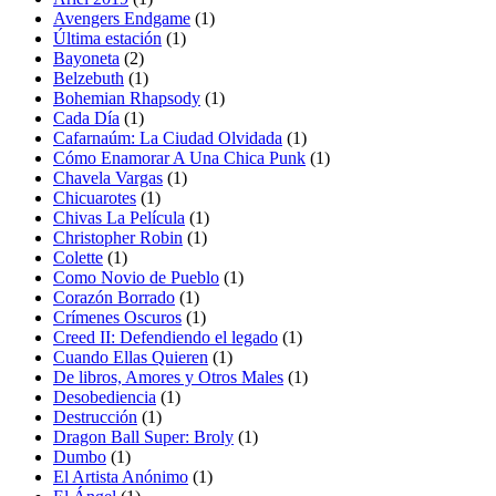
Avengers Endgame
(1)
Última estación
(1)
Bayoneta
(2)
Belzebuth
(1)
Bohemian Rhapsody
(1)
Cada Día
(1)
Cafarnaúm: La Ciudad Olvidada
(1)
Cómo Enamorar A Una Chica Punk
(1)
Chavela Vargas
(1)
Chicuarotes
(1)
Chivas La Película
(1)
Christopher Robin
(1)
Colette
(1)
Como Novio de Pueblo
(1)
Corazón Borrado
(1)
Crímenes Oscuros
(1)
Creed II: Defendiendo el legado
(1)
Cuando Ellas Quieren
(1)
De libros, Amores y Otros Males
(1)
Desobediencia
(1)
Destrucción
(1)
Dragon Ball Super: Broly
(1)
Dumbo
(1)
El Artista Anónimo
(1)