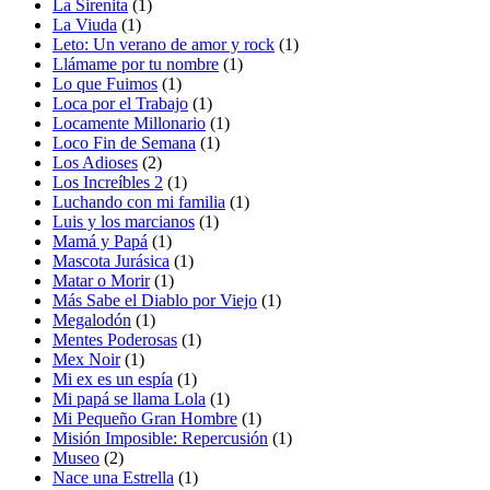
La Sirenita
(1)
La Viuda
(1)
Leto: Un verano de amor y rock
(1)
Llámame por tu nombre
(1)
Lo que Fuimos
(1)
Loca por el Trabajo
(1)
Locamente Millonario
(1)
Loco Fin de Semana
(1)
Los Adioses
(2)
Los Increíbles 2
(1)
Luchando con mi familia
(1)
Luis y los marcianos
(1)
Mamá y Papá
(1)
Mascota Jurásica
(1)
Matar o Morir
(1)
Más Sabe el Diablo por Viejo
(1)
Megalodón
(1)
Mentes Poderosas
(1)
Mex Noir
(1)
Mi ex es un espía
(1)
Mi papá se llama Lola
(1)
Mi Pequeño Gran Hombre
(1)
Misión Imposible: Repercusión
(1)
Museo
(2)
Nace una Estrella
(1)