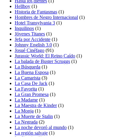
Hasta los dientes
(1)
Hellboy
(1)
Historia de Fantasmas
(1)
Hombres de Negro Internacional
(1)
Hotel Transylvania 3
(1)
Inquilinos
(1)
Jóvenes Titanes
(1)
Jefa por Accidente
(1)
Johnny English 3.0
(1)
Josué Cinéfago
(91)
Jurassic World: El Reino Caído
(1)
La balada de Buster Scruggs
(1)
La Búsqueda
(1)
La Buena Esposa
(1)
La Camarista
(3)
La Casa De Jack
(1)
La Favorita
(1)
La Gran Promesa
(1)
La Madame
(1)
La Maestra de Kinder
(1)
La Monja
(1)
La Muerte de Stalin
(1)
La Negrada
(2)
La noche devoró al mundo
(1)
La región salvaje
(1)