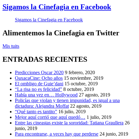
Por
Sigamos la Cinefagia en Facebook
un
hijo
,
Sigamos la Cinefagia en Facebook
Réplicas
Alimentemos la Cinefagia en Twitter
Mis tuits
ENTRADAS RECIENTES
Predicciones Oscar 2020
9 febrero, 2020
OaxacaCine: Ocho años
15 noviembre, 2019
El ombligo de Guie’dani
15 octubre, 2019
“La risa no es felicidad”
8 octubre, 2019
Había una vez en… Hollywood
27 agosto, 2019
Policías que violan y tienen impunidad, es igual a una
dictadura: Alejandra Moffat
22 agosto, 2019
“Qué tanto es tantito”
16 julio, 2019
Mejor aquí corrió que aquí quedó…
1 julio, 2019
Entre las cineastas existe la sororidad: Tatiana Graullera
26
junio, 2019
Para encontrarse, a veces hay que perderse
24 junio, 2019