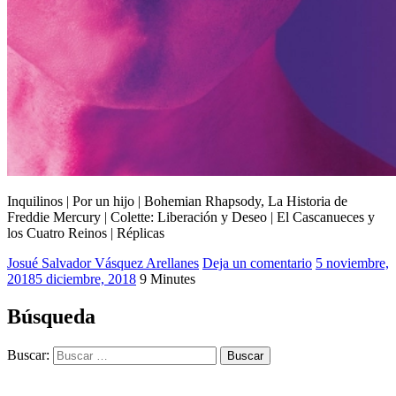
Inquilinos | Por un hijo | Bohemian Rhapsody, La Historia de
Freddie Mercury | Colette: Liberación y Deseo | El Cascanueces y
los Cuatro Reinos | Réplicas
Josué Salvador Vásquez Arellanes
2018
Deja un comentario
,
5 noviembre,
2018
5 diciembre, 2018
9 Minutes
Bohemian
Rhapsody
,
Colette
,
Búsqueda
El
Cascanueces
,
Buscar:
Inquilinos
,
Josué
Cinéfago
,