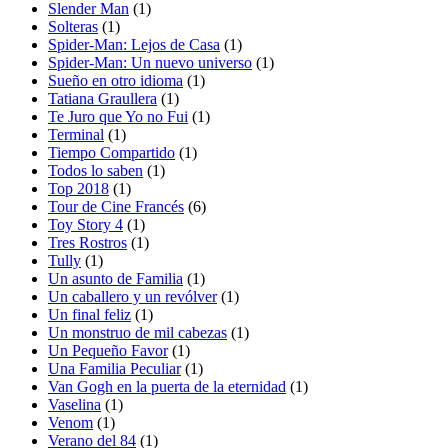
Slender Man
(1)
Solteras
(1)
Spider-Man: Lejos de Casa
(1)
Spider-Man: Un nuevo universo
(1)
Sueño en otro idioma
(1)
Tatiana Graullera
(1)
Te Juro que Yo no Fui
(1)
Terminal
(1)
Tiempo Compartido
(1)
Todos lo saben
(1)
Top 2018
(1)
Tour de Cine Francés
(6)
Toy Story 4
(1)
Tres Rostros
(1)
Tully
(1)
Un asunto de Familia
(1)
Un caballero y un revólver
(1)
Un final feliz
(1)
Un monstruo de mil cabezas
(1)
Un Pequeño Favor
(1)
Una Familia Peculiar
(1)
Van Gogh en la puerta de la eternidad
(1)
Vaselina
(1)
Venom
(1)
Verano del 84
(1)