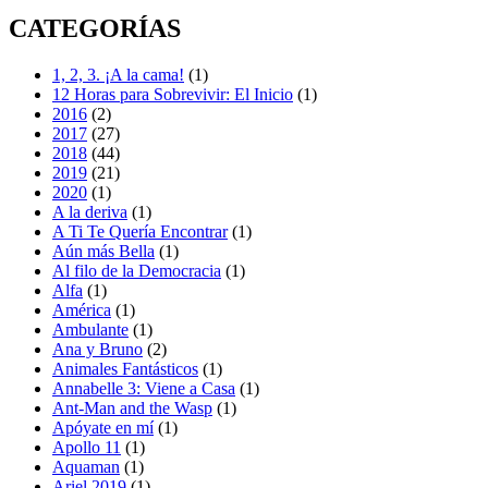
CATEGORÍAS
1, 2, 3. ¡A la cama!
(1)
12 Horas para Sobrevivir: El Inicio
(1)
2016
(2)
2017
(27)
2018
(44)
2019
(21)
2020
(1)
A la deriva
(1)
A Ti Te Quería Encontrar
(1)
Aún más Bella
(1)
Al filo de la Democracia
(1)
Alfa
(1)
América
(1)
Ambulante
(1)
Ana y Bruno
(2)
Animales Fantásticos
(1)
Annabelle 3: Viene a Casa
(1)
Ant-Man and the Wasp
(1)
Apóyate en mí
(1)
Apollo 11
(1)
Aquaman
(1)
Ariel 2019
(1)