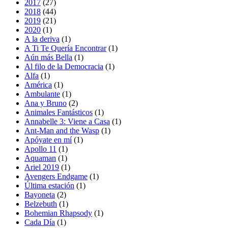
2017
(27)
2018
(44)
2019
(21)
2020
(1)
A la deriva
(1)
A Ti Te Quería Encontrar
(1)
Aún más Bella
(1)
Al filo de la Democracia
(1)
Alfa
(1)
América
(1)
Ambulante
(1)
Ana y Bruno
(2)
Animales Fantásticos
(1)
Annabelle 3: Viene a Casa
(1)
Ant-Man and the Wasp
(1)
Apóyate en mí
(1)
Apollo 11
(1)
Aquaman
(1)
Ariel 2019
(1)
Avengers Endgame
(1)
Última estación
(1)
Bayoneta
(2)
Belzebuth
(1)
Bohemian Rhapsody
(1)
Cada Día
(1)