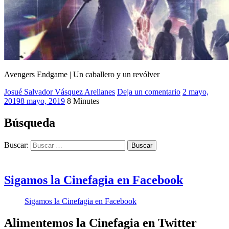
Avengers Endgame | Un caballero y un revólver
Josué Salvador Vásquez Arellanes
2019
Deja un comentario
,
2 mayo,
2019
8 mayo, 2019
8 Minutes
Avengers
Endgame
,
Josué
Búsqueda
Cinéfago
,
Un
Buscar:
caballero
y
un
revólver
Sigamos la Cinefagia en Facebook
Sigamos la Cinefagia en Facebook
Alimentemos la Cinefagia en Twitter