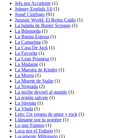
Jefa por Accidente
(1)
Johnny English 3.0
(1)
Josué Cinéfago
(91)
Jurassic World: El Reino Caído
(1)
La balada de Buster Scruggs
(1)
La Búsqueda
(1)
La Buena Esposa
(1)
La Camarista
(3)
La Casa De Jack
(1)
La Favorita
(1)
La Gran Promesa
(1)
La Madame
(1)
La Maestra de Kinder
(1)
La Monja
(1)
La Muerte de Stalin
(1)
La Negrada
(2)
La noche devoró al mundo
(1)
La región salvaje
(1)
La Sirenita
(1)
La Viuda
(1)
Leto: Un verano de amor y rock
(1)
Llámame por tu nombre
(1)
Lo que Fuimos
(1)
Loca por el Trabajo
(1)
Locamente Millonario
(1)