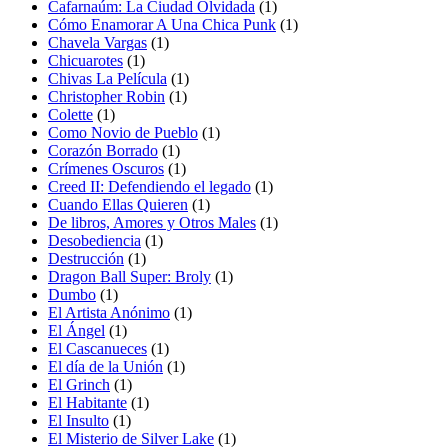
Cafarnaúm: La Ciudad Olvidada
(1)
Cómo Enamorar A Una Chica Punk
(1)
Chavela Vargas
(1)
Chicuarotes
(1)
Chivas La Película
(1)
Christopher Robin
(1)
Colette
(1)
Como Novio de Pueblo
(1)
Corazón Borrado
(1)
Crímenes Oscuros
(1)
Creed II: Defendiendo el legado
(1)
Cuando Ellas Quieren
(1)
De libros, Amores y Otros Males
(1)
Desobediencia
(1)
Destrucción
(1)
Dragon Ball Super: Broly
(1)
Dumbo
(1)
El Artista Anónimo
(1)
El Ángel
(1)
El Cascanueces
(1)
El día de la Unión
(1)
El Grinch
(1)
El Habitante
(1)
El Insulto
(1)
El Misterio de Silver Lake
(1)