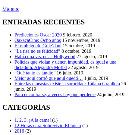
Mis tuits
ENTRADAS RECIENTES
Predicciones Oscar 2020
9 febrero, 2020
OaxacaCine: Ocho años
15 noviembre, 2019
El ombligo de Guie’dani
15 octubre, 2019
“La risa no es felicidad”
8 octubre, 2019
Había una vez en… Hollywood
27 agosto, 2019
Policías que violan y tienen impunidad, es igual a una
dictadura: Alejandra Moffat
22 agosto, 2019
“Qué tanto es tantito”
16 julio, 2019
Mejor aquí corrió que aquí quedó…
1 julio, 2019
Entre las cineastas existe la sororidad: Tatiana Graullera
26
junio, 2019
Para encontrarse, a veces hay que perderse
24 junio, 2019
CATEGORÍAS
1, 2, 3. ¡A la cama!
(1)
12 Horas para Sobrevivir: El Inicio
(1)
2016
(2)