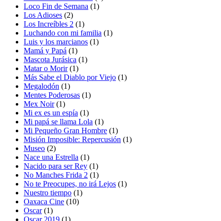
Loco Fin de Semana
(1)
Los Adioses
(2)
Los Increíbles 2
(1)
Luchando con mi familia
(1)
Luis y los marcianos
(1)
Mamá y Papá
(1)
Mascota Jurásica
(1)
Matar o Morir
(1)
Más Sabe el Diablo por Viejo
(1)
Megalodón
(1)
Mentes Poderosas
(1)
Mex Noir
(1)
Mi ex es un espía
(1)
Mi papá se llama Lola
(1)
Mi Pequeño Gran Hombre
(1)
Misión Imposible: Repercusión
(1)
Museo
(2)
Nace una Estrella
(1)
Nacido para ser Rey
(1)
No Manches Frida 2
(1)
No te Preocupes, no irá Lejos
(1)
Nuestro tiempo
(1)
Oaxaca Cine
(10)
Oscar
(1)
Oscar 2019
(1)