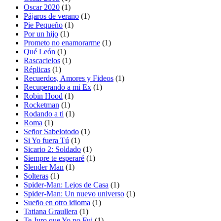
Oscar 2020
(1)
Pájaros de verano
(1)
Pie Pequeño
(1)
Por un hijo
(1)
Prometo no enamorarme
(1)
Qué León
(1)
Rascacielos
(1)
Réplicas
(1)
Recuerdos, Amores y Fideos
(1)
Recuperando a mi Ex
(1)
Robin Hood
(1)
Rocketman
(1)
Rodando a ti
(1)
Roma
(1)
Señor Sabelotodo
(1)
Si Yo fuera Tú
(1)
Sicario 2: Soldado
(1)
Siempre te esperaré
(1)
Slender Man
(1)
Solteras
(1)
Spider-Man: Lejos de Casa
(1)
Spider-Man: Un nuevo universo
(1)
Sueño en otro idioma
(1)
Tatiana Graullera
(1)
Te Juro que Yo no Fui
(1)