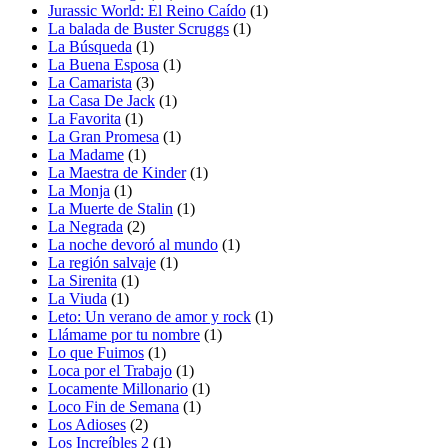
Jurassic World: El Reino Caído
(1)
La balada de Buster Scruggs
(1)
La Búsqueda
(1)
La Buena Esposa
(1)
La Camarista
(3)
La Casa De Jack
(1)
La Favorita
(1)
La Gran Promesa
(1)
La Madame
(1)
La Maestra de Kinder
(1)
La Monja
(1)
La Muerte de Stalin
(1)
La Negrada
(2)
La noche devoró al mundo
(1)
La región salvaje
(1)
La Sirenita
(1)
La Viuda
(1)
Leto: Un verano de amor y rock
(1)
Llámame por tu nombre
(1)
Lo que Fuimos
(1)
Loca por el Trabajo
(1)
Locamente Millonario
(1)
Loco Fin de Semana
(1)
Los Adioses
(2)
Los Increíbles 2
(1)