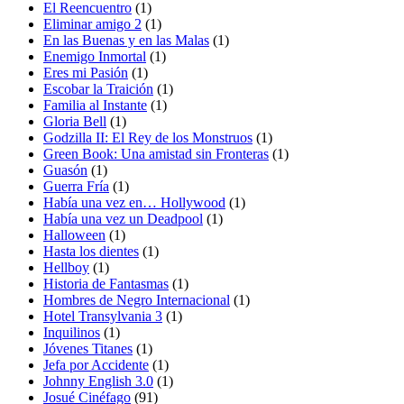
El Reencuentro
(1)
Eliminar amigo 2
(1)
En las Buenas y en las Malas
(1)
Enemigo Inmortal
(1)
Eres mi Pasión
(1)
Escobar la Traición
(1)
Familia al Instante
(1)
Gloria Bell
(1)
Godzilla II: El Rey de los Monstruos
(1)
Green Book: Una amistad sin Fronteras
(1)
Guasón
(1)
Guerra Fría
(1)
Había una vez en… Hollywood
(1)
Había una vez un Deadpool
(1)
Halloween
(1)
Hasta los dientes
(1)
Hellboy
(1)
Historia de Fantasmas
(1)
Hombres de Negro Internacional
(1)
Hotel Transylvania 3
(1)
Inquilinos
(1)
Jóvenes Titanes
(1)
Jefa por Accidente
(1)
Johnny English 3.0
(1)
Josué Cinéfago
(91)