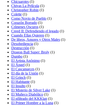
Chicuarotes
(1)
Chivas La Película
(1)
Christopher Robin
(1)
Colette
(1)
Como Novio de Pueblo
(1)
Corazón Borrado
(1)
Crímenes Oscuros
(1)
Creed II: Defendiendo el legado
(1)
Cuando Ellas Quieren
(1)
De libros, Amores y Otros Males
(1)
Desobediencia
(1)
Destrucción
(1)
Dragon Ball Super: Broly
(1)
Dumbo
(1)
El Artista Anónimo
(1)
El Ángel
(1)
El Cascanueces
(1)
El día de la Unión
(1)
El Grinch
(1)
El Habitante
(1)
El Insulto
(1)
El Misterio de Silver Lake
(1)
El Muñeco Diabólico
(1)
El nfiltrado del KKKlan
(1)
El Primer Hombre a la Luna
(1)