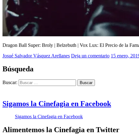
Dragon Ball Super: Broly | Belzebuth | Vox Lux: El Precio de la Fama
Josué Salvador Vásquez Arellanes
2019
Deja un comentario
,
15 enero, 201
Belzebuth
,
Dragon
Búsqueda
Ball
Super:
Buscar:
Broly
,
El
Primer
Hombre
Sigamos la Cinefagia en Facebook
a
la
Sigamos la Cinefagia en Facebook
Luna
,
Jefa
por
Alimentemos la Cinefagia en Twitter
Accidente
,