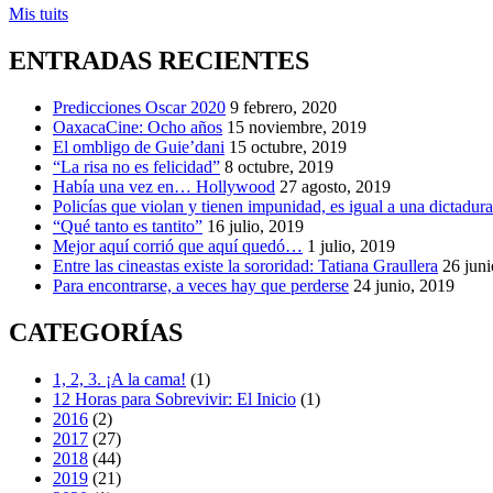
Josué
Mis tuits
Cinéfago
,
Vox
ENTRADAS RECIENTES
Lux:
El
Precio
Predicciones Oscar 2020
9 febrero, 2020
de
OaxacaCine: Ocho años
15 noviembre, 2019
la
El ombligo de Guie’dani
15 octubre, 2019
Fama
“La risa no es felicidad”
8 octubre, 2019
Había una vez en… Hollywood
27 agosto, 2019
Policías que violan y tienen impunidad, es igual a una dictadur
“Qué tanto es tantito”
16 julio, 2019
Mejor aquí corrió que aquí quedó…
1 julio, 2019
Entre las cineastas existe la sororidad: Tatiana Graullera
26 juni
Para encontrarse, a veces hay que perderse
24 junio, 2019
CATEGORÍAS
1, 2, 3. ¡A la cama!
(1)
12 Horas para Sobrevivir: El Inicio
(1)
2016
(2)
2017
(27)
2018
(44)
2019
(21)