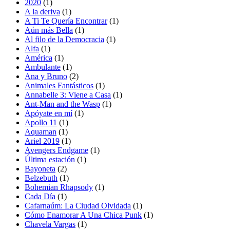
2020
(1)
A la deriva
(1)
A Ti Te Quería Encontrar
(1)
Aún más Bella
(1)
Al filo de la Democracia
(1)
Alfa
(1)
América
(1)
Ambulante
(1)
Ana y Bruno
(2)
Animales Fantásticos
(1)
Annabelle 3: Viene a Casa
(1)
Ant-Man and the Wasp
(1)
Apóyate en mí
(1)
Apollo 11
(1)
Aquaman
(1)
Ariel 2019
(1)
Avengers Endgame
(1)
Última estación
(1)
Bayoneta
(2)
Belzebuth
(1)
Bohemian Rhapsody
(1)
Cada Día
(1)
Cafarnaúm: La Ciudad Olvidada
(1)
Cómo Enamorar A Una Chica Punk
(1)
Chavela Vargas
(1)