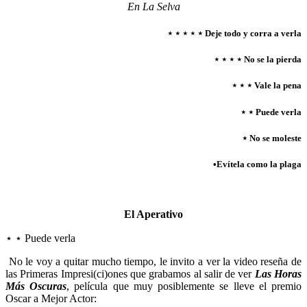
En La Selva
⋆
⋆
⋆
⋆
⋆
Deje todo y corra a verla
⋆
⋆
⋆
⋆
No se la pierda
⋆
⋆
⋆
Vale la pena
⋆ ⋆
Puede verla
⋆
No se moleste
•Evítela como la plaga
El Aperativo
⋆ ⋆ Puede verla
No le voy a quitar mucho tiempo, le invito a ver la video reseña de
las Primeras Impresi(ci)ones que grabamos al salir de ver
Las Horas
Más Oscuras
, película que muy posiblemente se lleve el premio
Oscar a Mejor Actor: