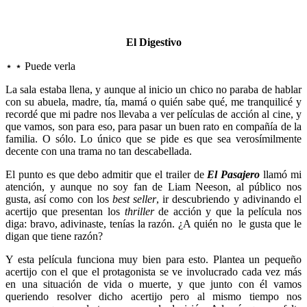
El Digestivo
⋆ ⋆ Puede verla
La sala estaba llena, y aunque al inicio un chico no paraba de hablar
con su abuela, madre, tía, mamá o quién sabe qué, me tranquilicé y
recordé que mi padre nos llevaba a ver películas de acción al cine, y
que vamos, son para eso, para pasar un buen rato en compañía de la
familia. O sólo. Lo único que se pide es que sea verosímilmente
decente con una trama no tan descabellada.
El punto es que debo admitir que el trailer de
El Pasajero
llamó mi
atención, y aunque no soy fan de Liam Neeson, al público nos
gusta, así como con los
best seller
, ir descubriendo y adivinando el
acertijo que presentan los
thriller
de acción y que la película nos
diga: bravo, adivinaste, tenías la razón. ¿A quién no le gusta que le
digan que tiene razón?
Y esta película funciona muy bien para esto. Plantea un pequeño
acertijo con el que el protagonista se ve involucrado cada vez más
en una situación de vida o muerte, y que junto con él vamos
queriendo resolver dicho acertijo pero al mismo tiempo nos