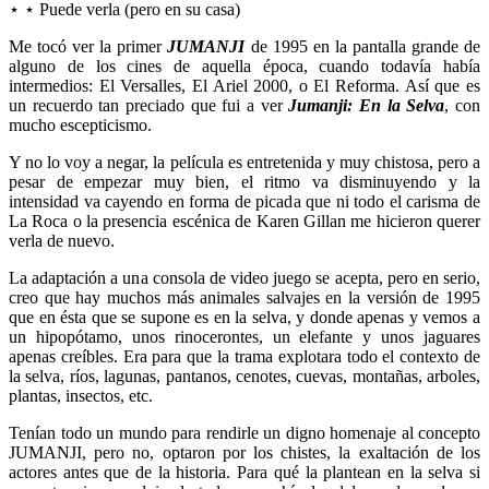
⋆ ⋆ Puede verla (pero en su casa)
Me tocó ver la primer
JUMANJI
de 1995 en la pantalla grande de
alguno de los cines de aquella época, cuando todavía había
intermedios: El Versalles, El Ariel 2000, o El Reforma. Así que es
un recuerdo tan preciado que fui a ver
Jumanji: En la Selva
, con
mucho escepticismo.
Y no lo voy a negar, la película es entretenida y muy chistosa, pero a
pesar de empezar muy bien, el ritmo va disminuyendo y la
intensidad va cayendo en forma de picada que ni todo el carisma de
La Roca o la presencia escénica de Karen Gillan me hicieron querer
verla de nuevo.
La adaptación a una consola de video juego se acepta, pero en serio,
creo que hay muchos más animales salvajes en la versión de 1995
que en ésta que se supone es en la selva, y donde apenas y vemos a
un hipopótamo, unos rinocerontes, un elefante y unos jaguares
apenas creíbles. Era para que la trama explotara todo el contexto de
la selva, ríos, lagunas, pantanos, cenotes, cuevas, montañas, arboles,
plantas, insectos, etc.
Tenían todo un mundo para rendirle un digno homenaje al concepto
JUMANJI, pero no, optaron por los chistes, la exaltación de los
actores antes que de la historia. Para qué la plantean en la selva si