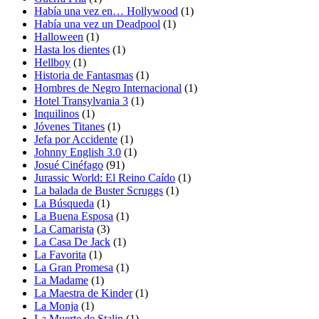
Había una vez en… Hollywood
(1)
Había una vez un Deadpool
(1)
Halloween
(1)
Hasta los dientes
(1)
Hellboy
(1)
Historia de Fantasmas
(1)
Hombres de Negro Internacional
(1)
Hotel Transylvania 3
(1)
Inquilinos
(1)
Jóvenes Titanes
(1)
Jefa por Accidente
(1)
Johnny English 3.0
(1)
Josué Cinéfago
(91)
Jurassic World: El Reino Caído
(1)
La balada de Buster Scruggs
(1)
La Búsqueda
(1)
La Buena Esposa
(1)
La Camarista
(3)
La Casa De Jack
(1)
La Favorita
(1)
La Gran Promesa
(1)
La Madame
(1)
La Maestra de Kinder
(1)
La Monja
(1)
La Muerte de Stalin
(1)