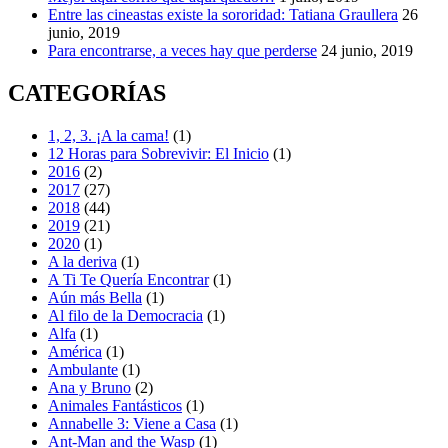
Entre las cineastas existe la sororidad: Tatiana Graullera
26
junio, 2019
Para encontrarse, a veces hay que perderse
24 junio, 2019
CATEGORÍAS
1, 2, 3. ¡A la cama!
(1)
12 Horas para Sobrevivir: El Inicio
(1)
2016
(2)
2017
(27)
2018
(44)
2019
(21)
2020
(1)
A la deriva
(1)
A Ti Te Quería Encontrar
(1)
Aún más Bella
(1)
Al filo de la Democracia
(1)
Alfa
(1)
América
(1)
Ambulante
(1)
Ana y Bruno
(2)
Animales Fantásticos
(1)
Annabelle 3: Viene a Casa
(1)
Ant-Man and the Wasp
(1)