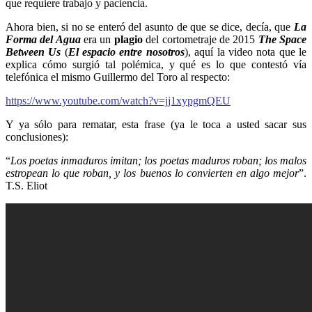
que requiere trabajo y paciencia.
Ahora bien, si no se enteró del asunto de que se dice, decía, que
La
Forma del Agua
era un
plagio
del cortometraje de 2015
The Space
Between Us
(
El espacio entre nosotros
), aquí la video nota que le
explica cómo surgió tal polémica, y qué es lo que contestó vía
telefónica el mismo Guillermo del Toro al respecto:
https://www.youtube.com/watch?v=jj1xypgmQEU
Y ya sólo para rematar, esta frase (ya le toca a usted sacar sus
conclusiones):
“
Los poetas inmaduros imitan; los poetas maduros roban; los malos
estropean lo que roban, y los buenos lo convierten en algo mejor
”.
T.S. Eliot