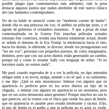
posible plagio (que comentaremos más adelante), vale la pena
destacar algunos puntos que nadan alrededor de este nuevo clásico
del cine fantástico contemporáneo.
No de en balde se anunció como un “moderno cuento de hadas”:
donde ella es una princesa sin voz, el anfibio un príncipe justo, y el
agente de gobierno el verdadero monstruo. Y que a pesar de estar
contextualizada en la Guerra Fría (muchas películas actuales
retoman éste contexto), resulta una historia totalmente actual, donde
se señala el síntoma de la Era Trump: la intolerancia hacia el otro,
hacia los demás, lo diferente, lo diverso; donde los protagonistas son
“los sin voz”, personas con pequeños puestos, de color, marginados,
distintos, pero que con sus actos diarios están generando un cambio,
porque tal y como lo resume Sally con lenguaje de señas: “Si no
hacemos nada, no somos nada”.
Me pasó cuando regresaba de ir a ver la película, un tipo intentaba
obligar subir a su novia, amiga, amante o no sé qué, a su camioneta,
y me dije: ¿Qué es más monstruoso: Intimar con alguien que en
apariencia es perfecto pero en los actos diarios un hijo de la
chigada, o intimar con alguien en apariencia es un monstruo, pero
que en sus actos demuestra amor genuino? Porque muchos no son lo
que parecen, así lo vemos con el chico que vende los pays de limón,
que en apariencia es amable pero resulta intolerante y racista. (Ojo,
el pay de limón es el guiño a que la película no es azul, es verde.