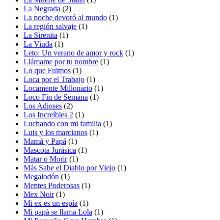
La Negrada
(2)
La noche devoró al mundo
(1)
La región salvaje
(1)
La Sirenita
(1)
La Viuda
(1)
Leto: Un verano de amor y rock
(1)
Llámame por tu nombre
(1)
Lo que Fuimos
(1)
Loca por el Trabajo
(1)
Locamente Millonario
(1)
Loco Fin de Semana
(1)
Los Adioses
(2)
Los Increíbles 2
(1)
Luchando con mi familia
(1)
Luis y los marcianos
(1)
Mamá y Papá
(1)
Mascota Jurásica
(1)
Matar o Morir
(1)
Más Sabe el Diablo por Viejo
(1)
Megalodón
(1)
Mentes Poderosas
(1)
Mex Noir
(1)
Mi ex es un espía
(1)
Mi papá se llama Lola
(1)