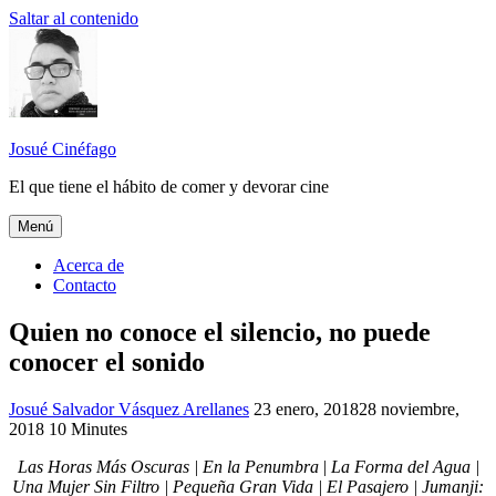
Saltar al contenido
Josué Cinéfago
El que tiene el hábito de comer y devorar cine
Menú
Acerca de
Contacto
Quien no conoce el silencio, no puede
conocer el sonido
Josué Salvador Vásquez Arellanes
2018
23 enero, 2018
,
28 noviembre,
2018
10 Minutes
Josué
Cinéfago
Las Horas Más Oscuras | En la Penumbra
|
La Forma del Agua |
Una Mujer Sin Filtro | Pequeña Gran Vida | El Pasajero | Jumanji: