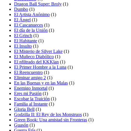
Dragon Ball Super: Broly
(1)
Dumbo
(1)
El Artista Anónimo
(1)
El Ángel
(1)
El Cascanueces
(1)
El día de la Unión
(1)
El Grinch
(1)
El Habitante
(1)
El Insulto
(1)
El Misterio de Silver Lake
(1)
El Muñeco Diabólico
(1)
El nfiltrado del KKKlan
(1)
El Primer Hombre a la Luna
(1)
El Reencuentro
(1)
Eliminar amigo 2
(1)
En las Buenas y en las Malas
(1)
Enemigo Inmortal
(1)
Eres mi Pasión
(1)
Escobar la Traición
(1)
Familia al Instante
(1)
Gloria Bell
(1)
Godzilla II: El Rey de los Monstruos
(1)
Green Book: Una amistad sin Fronteras
(1)
Guasón
(1)
Guerra Fría
(1)