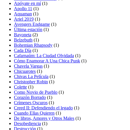
Apóyate en mí
(1)
Apollo 11
(1)
Aquaman
(1)
Ariel 2019
(1)
Avengers Endgame
(1)
Última estación
(1)
Bayoneta
(2)
Belzebuth
(1)
Bohemian Rhapsody
(1)
Cada Día
(1)
Cafarnaúm: La Ciudad Olvidada
(1)
Cómo Enamorar A Una Chica Punk
(1)
Chavela Vargas
(1)
Chicuarotes
(1)
Chivas La Película
(1)
Christopher Robin
(1)
Colette
(1)
Como Novio de Pueblo
(1)
Corazón Borrado
(1)
Crímenes Oscuros
(1)
Creed II: Defendiendo el legado
(1)
Cuando Ellas Quieren
(1)
De libros, Amores y Otros Males
(1)
Desobediencia
(1)
Destrucción
(1)