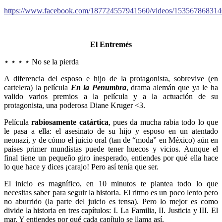
https://www.facebook.com/187724557941560/videos/153567868314
El Entremés
⋆ ⋆ ⋆ ⋆ No se la pierda
A diferencia del esposo e hijo de la protagonista, sobrevive (en
cartelera) la película
En la Penumbra
, drama alemán que ya le ha
valido varios premios a la película y a la actuación de su
protagonista, una poderosa Diane Kruger <3.
Película
rabiosamente catártica
, pues da mucha rabia todo lo que
le pasa a ella: el asesinato de su hijo y esposo en un atentado
neonazi, y de cómo el juicio oral (tan de “moda” en México) aún en
países primer mundistas puede tener huecos y vicios. Aunque el
final tiene un pequeño giro inesperado, entiendes por qué ella hace
lo que hace y dices ¡carajo! Pero así tenía que ser.
El inicio es magnífico, en 10 minutos te plantea todo lo que
necesitas saber para seguir la historia. El ritmo es un poco lento pero
no aburrido (la parte del juicio es tensa). Pero lo mejor es como
divide la historia en tres capítulos: I. La Familia, II. Justicia y III. El
mar. Y entiendes por qué cada capítulo se llama así.