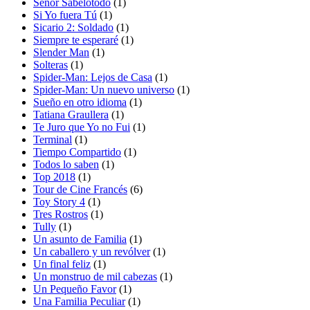
Señor Sabelotodo
(1)
Si Yo fuera Tú
(1)
Sicario 2: Soldado
(1)
Siempre te esperaré
(1)
Slender Man
(1)
Solteras
(1)
Spider-Man: Lejos de Casa
(1)
Spider-Man: Un nuevo universo
(1)
Sueño en otro idioma
(1)
Tatiana Graullera
(1)
Te Juro que Yo no Fui
(1)
Terminal
(1)
Tiempo Compartido
(1)
Todos lo saben
(1)
Top 2018
(1)
Tour de Cine Francés
(6)
Toy Story 4
(1)
Tres Rostros
(1)
Tully
(1)
Un asunto de Familia
(1)
Un caballero y un revólver
(1)
Un final feliz
(1)
Un monstruo de mil cabezas
(1)
Un Pequeño Favor
(1)
Una Familia Peculiar
(1)