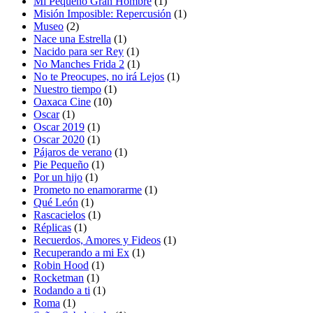
Mi Pequeño Gran Hombre
(1)
Misión Imposible: Repercusión
(1)
Museo
(2)
Nace una Estrella
(1)
Nacido para ser Rey
(1)
No Manches Frida 2
(1)
No te Preocupes, no irá Lejos
(1)
Nuestro tiempo
(1)
Oaxaca Cine
(10)
Oscar
(1)
Oscar 2019
(1)
Oscar 2020
(1)
Pájaros de verano
(1)
Pie Pequeño
(1)
Por un hijo
(1)
Prometo no enamorarme
(1)
Qué León
(1)
Rascacielos
(1)
Réplicas
(1)
Recuerdos, Amores y Fideos
(1)
Recuperando a mi Ex
(1)
Robin Hood
(1)
Rocketman
(1)
Rodando a ti
(1)
Roma
(1)