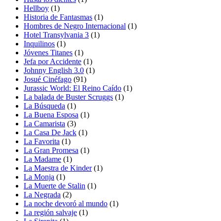
Hellboy
(1)
Historia de Fantasmas
(1)
Hombres de Negro Internacional
(1)
Hotel Transylvania 3
(1)
Inquilinos
(1)
Jóvenes Titanes
(1)
Jefa por Accidente
(1)
Johnny English 3.0
(1)
Josué Cinéfago
(91)
Jurassic World: El Reino Caído
(1)
La balada de Buster Scruggs
(1)
La Búsqueda
(1)
La Buena Esposa
(1)
La Camarista
(3)
La Casa De Jack
(1)
La Favorita
(1)
La Gran Promesa
(1)
La Madame
(1)
La Maestra de Kinder
(1)
La Monja
(1)
La Muerte de Stalin
(1)
La Negrada
(2)
La noche devoró al mundo
(1)
La región salvaje
(1)