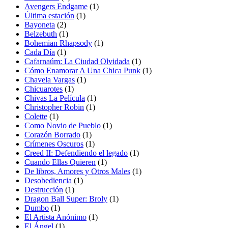
Avengers Endgame
(1)
Última estación
(1)
Bayoneta
(2)
Belzebuth
(1)
Bohemian Rhapsody
(1)
Cada Día
(1)
Cafarnaúm: La Ciudad Olvidada
(1)
Cómo Enamorar A Una Chica Punk
(1)
Chavela Vargas
(1)
Chicuarotes
(1)
Chivas La Película
(1)
Christopher Robin
(1)
Colette
(1)
Como Novio de Pueblo
(1)
Corazón Borrado
(1)
Crímenes Oscuros
(1)
Creed II: Defendiendo el legado
(1)
Cuando Ellas Quieren
(1)
De libros, Amores y Otros Males
(1)
Desobediencia
(1)
Destrucción
(1)
Dragon Ball Super: Broly
(1)
Dumbo
(1)
El Artista Anónimo
(1)
El Ángel
(1)