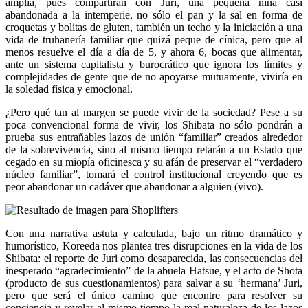
amplia, pues compartirán con Juri, una pequeña niña casi
abandonada a la intemperie, no sólo el pan y la sal en forma de
croquetas y bolitas de gluten, también un techo y la iniciación a una
vida de truhanería familiar que quizá peque de cínica, pero que al
menos resuelve el día a día de 5, y ahora 6, bocas que alimentar,
ante un sistema capitalista y burocrático que ignora los límites y
complejidades de gente que de no apoyarse mutuamente, viviría en
la soledad física y emocional.
¿Pero qué tan al margen se puede vivir de la sociedad? Pese a su
poca convencional forma de vivir, los Shibata no sólo pondrán a
prueba sus entrañables lazos de unión “familiar” creados alrededor
de la sobrevivencia, sino al mismo tiempo retarán a un Estado que
cegado en su miopía oficinesca y su afán de preservar el “verdadero
núcleo familiar”, tomará el control institucional creyendo que es
peor abandonar un cadáver que abandonar a alguien (vivo).
Con una narrativa astuta y calculada, bajo un ritmo dramático y
humorístico, Koreeda nos plantea tres disrupciones en la vida de los
Shibata: el reporte de Juri como desaparecida, las consecuencias del
inesperado “agradecimiento” de la abuela Hatsue, y el acto de Shota
(producto de sus cuestionamientos) para salvar a su ‘hermana’ Juri,
pero que será el único camino que encontre para resolver su
conciencia y revelar al mismo tiempo la real naturaleza de los lazos