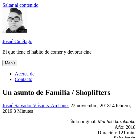
Saltar al contenido
Josué Cinéfago
El que tiene el hábito de comer y devorar cine
Menú
Acerca de
Contacto
Un asunto de Familia / Shoplifters
Josué Salvador Vásquez Arellanes
2018
22 noviembre, 2018
,
14 febrero,
2019
3 Minutes
Josué
Cinéfago
,
Título original:
Manbiki kazokuaka
Oaxaca
Año: 2018
Cine
,
Duración: 121 min.
Un