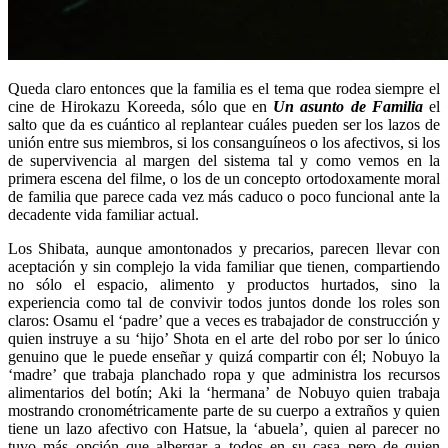
Queda claro entonces que la familia es el tema que rodea siempre el
cine de Hirokazu Koreeda, sólo que en
Un asunto de Familia
el
salto que da es cuántico al replantear cuáles pueden ser los lazos de
unión entre sus miembros, si los consanguíneos o los afectivos, si los
de supervivencia al margen del sistema tal y como vemos en la
primera escena del filme, o los de un concepto ortodoxamente moral
de familia que parece cada vez más caduco o poco funcional ante la
decadente vida familiar actual.
Los Shibata, aunque amontonados y precarios, parecen llevar con
aceptación y sin complejo la vida familiar que tienen, compartiendo
no sólo el espacio, alimento y productos hurtados, sino la
experiencia como tal de convivir todos juntos donde los roles son
claros: Osamu el ‘padre’ que a veces es trabajador de construcción y
quien instruye a su ‘hijo’ Shota en el arte del robo por ser lo único
genuino que le puede enseñar y quizá compartir con él; Nobuyo la
‘madre’ que trabaja planchado ropa y que administra los recursos
alimentarios del botín; Aki la ‘hermana’ de Nobuyo quien trabaja
mostrando cronométricamente parte de su cuerpo a extraños y quien
tiene un lazo afectivo con Hatsue, la ‘abuela’, quien al parecer no
tuvo más opción que albergar a todos en su casa pero de quien