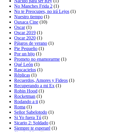
Nacido para ser Rey
(1)
No Manches Frida 2
(1)
No te Preocupes, no irá Lejos
(1)
Nuestro tiempo
(1)
Oaxaca Cine
(10)
Oscar
(1)
Oscar 2019
(1)
Oscar 2020
(1)
Pájaros de verano
(1)
Pie Pequeño
(1)
Por un hijo
(1)
Prometo no enamorarme
(1)
Qué León
(1)
Rascacielos
(1)
Réplicas
(1)
Recuerdos, Amores y Fideos
(1)
Recuperando a mi Ex
(1)
Robin Hood
(1)
Rocketman
(1)
Rodando a ti
(1)
Roma
(1)
Señor Sabelotodo
(1)
Si Yo fuera Tú
(1)
Sicario 2: Soldado
(1)
Siempre te esperaré
(1)