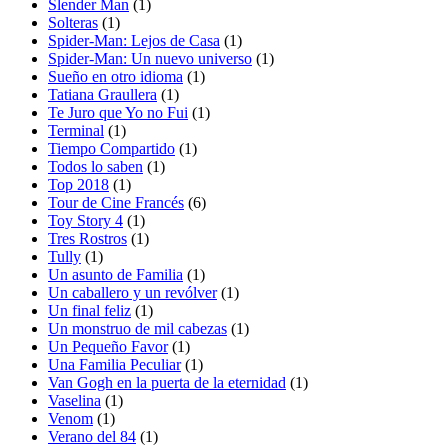
Slender Man
(1)
Solteras
(1)
Spider-Man: Lejos de Casa
(1)
Spider-Man: Un nuevo universo
(1)
Sueño en otro idioma
(1)
Tatiana Graullera
(1)
Te Juro que Yo no Fui
(1)
Terminal
(1)
Tiempo Compartido
(1)
Todos lo saben
(1)
Top 2018
(1)
Tour de Cine Francés
(6)
Toy Story 4
(1)
Tres Rostros
(1)
Tully
(1)
Un asunto de Familia
(1)
Un caballero y un revólver
(1)
Un final feliz
(1)
Un monstruo de mil cabezas
(1)
Un Pequeño Favor
(1)
Una Familia Peculiar
(1)
Van Gogh en la puerta de la eternidad
(1)
Vaselina
(1)
Venom
(1)
Verano del 84
(1)