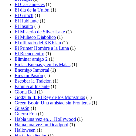
El Cascanueces
(1)
El día de la Unión
(1)
El Grinch
(1)
El Habitante
(1)
El Insulto
(1)
El Misterio de Silver Lake
(1)
El Muñeco Diabólico
(1)
El nfiltrado del KKKlan
(1)
El Primer Hombre a la Luna
(1)
El Reencuentro
(1)
Eliminar amigo 2
(1)
En las Buenas y en las Malas
(1)
Enemigo Inmortal
(1)
Eres mi Pasión
(1)
Escobar la Traición
(1)
Familia al Instante
(1)
Gloria Bell
(1)
Godzilla II: El Rey de los Monstruos
(1)
Green Book: Una amistad sin Fronteras
(1)
Guasón
(1)
Guerra Fría
(1)
Había una vez en… Hollywood
(1)
Había una vez un Deadpool
(1)
Halloween
(1)
Hasta los dientes
(1)