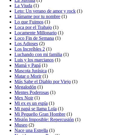
La Sirenita
(1)
La Viuda
(1)
Leto: Un verano de amor y rock
(1)
Llámame por tu nombre
(1)
Lo que Fuimos
(1)
Loca por el Trabajo
(1)
Locamente Millonario
(1)
Loco Fin de Semana
(1)
Los Adioses
(2)
Los Increíbles 2
(1)
Luchando con mi familia
(1)
Luis y los marcianos
(1)
Mamá y Papá
(1)
Mascota Jurásica
(1)
Matar o Morir
(1)
Más Sabe el Diablo por Viejo
(1)
Megalodón
(1)
Mentes Poderosas
(1)
Mex Noir
(1)
Mi ex es un espía
(1)
Mi papá se llama Lola
(1)
Mi Pequeño Gran Hombre
(1)
Misión Imposible: Repercusión
(1)
Museo
(2)
Nace una Estrella
(1)