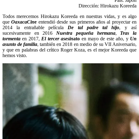
País: Japón
asunto
Dirección: Hirokazu Koreeda
de
Familia
Todos merecemos Hirokazu Koreeda en nuestras vidas, y es algo
que
OaxacaCin
e
entendió desde sus primeros años al proyectar en
2014 la entrañable película
De tal padre tal hijo
, y así
sucesivamente en 2016
Nuestra pequeña hermana
,
Tras la
tormenta
en 2017,
El tercer asesin
ato
en mayo de este año, y
Un
asunto de familia
, también en 2018 en medio de su VII Aniversario,
y que en palabras del crítico Roger Koza, es el mejor Koreeda que
hemos visto.