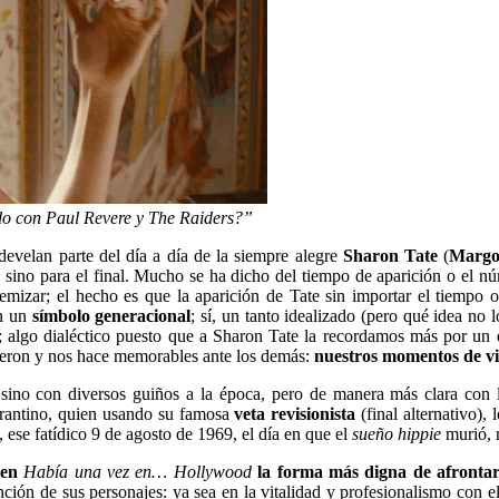
do con Paul Revere y The Raiders?”
evelan parte del día a día de la siempre alegre
Sharon Tate
(
Margo
, sino para el final. Mucho se ha dicho del tiempo de aparición o el n
mizar; el hecho es que la aparición de Tate sin importar el tiempo o
en un
símbolo generacional
; sí, un tanto idealizado (pero qué idea no
r; algo dialéctico puesto que a Sharon Tate la recordamos más por un 
icieron y nos hace memorables ante los demás:
nuestros momentos de v
e sino con diversos guiños a la época, pero de manera más clara con
Tarantino, quien usando su famosa
veta revisionista
(final alternativo),
se fatídico 9 de agosto de 1969, el día en que el
sueño hippie
murió, 
 en
Había una vez en… Hollywood
la forma más digna de afrontar
ción de sus personajes: ya sea en la vitalidad y profesionalismo con el