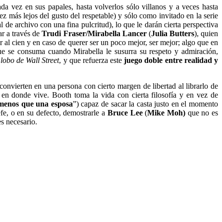
ada vez en sus papales, hasta volverlos sólo villanos y a veces hasta
ez más lejos del gusto del respetable) y sólo como invitado en la serie
 de archivo con una fina pulcritud), lo que le darán cierta perspectiva
ar a través de
Trudi Fraser/Mirabella Lancer
(
Julia Butters
), quien
r al cien y en caso de querer ser un poco mejor, ser mejor; algo que en
que se consuma cuando Mirabella le susurra su respeto y admiración,
 lobo de Wall Street
, y que refuerza este
juego doble entre realidad y
 convierten en una persona con cierto margen de libertad al librarlo de
en donde vive. Booth toma la vida con cierta filosofía y en vez de
menos que una esposa
”) capaz de sacar la casta justo en el momento
efe, o en su defecto, demostrarle a
Bruce Lee
(
Mike Moh)
que no es
s necesario.