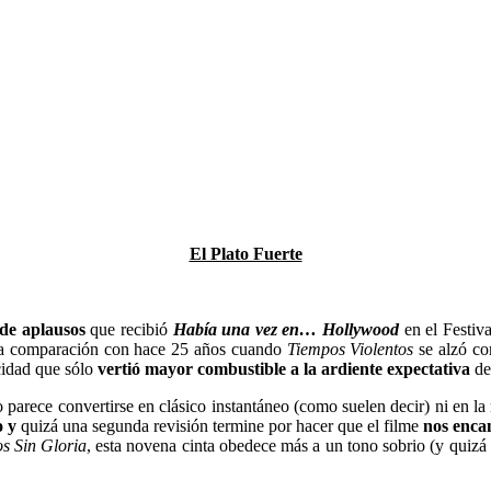
El Plato Fuerte
 de aplausos
que recibió
Había una vez en… Hollywood
en el Festiv
s a comparación con hace 25 años cuando
Tiempos Violentos
se alzó co
icidad que sólo
vertió mayor combustible a la ardiente expectativa
de 
o parece convertirse en clásico instantáneo (como suelen decir) ni en l
o
y
quizá una segunda revisión termine por hacer que el filme
nos enca
s Sin Gloria
, esta novena cinta obedece más a un tono sobrio (y quizá