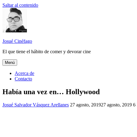
Saltar al contenido
Josué Cinéfago
El que tiene el hábito de comer y devorar cine
Menú
Acerca de
Contacto
Había una vez en… Hollywood
Josué Salvador Vásquez Arellanes
2019
27 agosto, 2019
,
27 agosto, 2019
6
Había
una
vez
en…
Hollywood
,