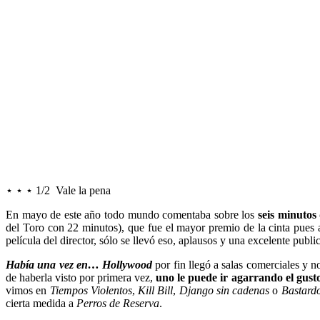
Josué
Cinéfago
⋆ ⋆ ⋆ 1/2 Vale la pena
En mayo de este año todo mundo comentaba sobre los
seis minutos
del Toro con 22 minutos), que fue el mayor premio de la cinta pue
película del director, sólo se llevó eso, aplausos y una excelente publ
Había una vez en… Hollywood
por fin llegó a salas comerciales y n
de haberla visto por primera vez,
uno le puede ir agarrando el gust
vimos en
Tiempos Violentos
,
Kill Bill
,
Django sin cadenas
o
Bastardo
cierta medida a
Perros de Reserva
.