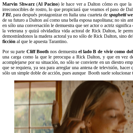
Marvin Shwarz
(
Al Pacino
) le hace ver a Dalton cómo es que la i
irreconocibles de rostro, lo que propiciará que veamos el paso de Da
FBI
, para después protagonizar en Italia una cuarteta de
spaghetti we
de su futuro a Dalton así como una bella esposa napolitana; no sin an
en sólo una conversación le demuestra que ser actor o actriz significa
la veterana y quizá olvidadiza vida actoral de Rick Dalton, le perm
demostrándonos la madera actoral ya no sólo de Rick Dalton, sino de
ficción
al que le apuesta Tarantino.
Por su parte
Cliff Booth
nos demuestra
el lado B de vivir como do
una carga como la que le preocupa a Rick Dalton, y que en vez de 
acomplejarse por su situación, no sólo se convierte en un diestro em
que se requiera, ya sea para arreglar una antena de televisión, hacer
sólo un simple doble de acción, pues aunque Booth suele solucionar to