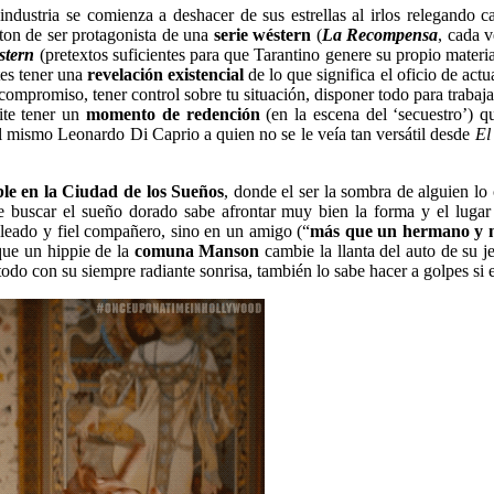
ndustria se comienza a deshacer de sus estrellas al irlos relegando c
lton de ser protagonista de una
serie wéstern
(
La Recompensa
, cada v
stern
(pretextos suficientes para que Tarantino genere su propio material
tes tener una
revelación existencial
de lo que significa el oficio de actu
 compromiso, tener control sobre tu situación, disponer todo para trabaja
ite tener un
momento de redención
(en la escena del ‘secuestro’) 
l mismo Leonardo Di Caprio a quien no se le veía tan versátil desde
El
ble en la Ciudad de los Sueños
, donde el ser la sombra de alguien lo
buscar el sueño dorado sabe afrontar muy bien la forma y el lugar 
pleado y fiel compañero, sino en un amigo (“
más que un hermano y 
 que un hippie de la
comuna Manson
cambie la llanta del auto de su j
do con su siempre radiante sonrisa, también lo sabe hacer a golpes si e