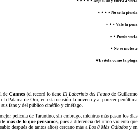
⋆ ⋆ ⋆ ⋆ ⋆ Deje todo y corra a verla
⋆ ⋆ ⋆ ⋆ No se la pierda
⋆ ⋆ ⋆ Vale la pena
⋆ ⋆ Puede verla
⋆ No se moleste
∗Evítela como la plaga
al de
Cannes
(el record lo tiene
El Laberinto del Fauno
de Guillermo
n la Palama de Oro, en esta ocasión la novena y al parecer penúltima
sus fans y del público cinéfilo y cinéfago.
a mejor película de Tarantino, sin embrago, mientras más pasan los días
nte más de lo que pensamos
, pues a diferencia del ritmo violento que
 sabio después de tantos años) cercano más a
Los 8 Más Odiados
y en