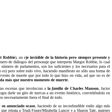
t Robbie
), un e
je invisible de la historia pero siempre presente y
úmero de diálogos del personaje que interpreta Margot Robbie, lo cual
 número de parlamentos, son los suficientes y los necesarios para el
 lo es) pero sobre todo vivo, haciendo manifiesto no sólo una forma de
evento de muerte que por todo lo que hizo en vida, así que no es de
ida más que nuestro momento de muerte
.
 las escenas que involucran a
la
familia
de Charles Manson
, factor
 logra darle un giro de tuercas a un evento histórico, convirtiéndolo en
no necesariamente fuera el final de todo.
 su anunciado ocaso
, haciendo de su inconfundible estilo algo más
 que retrata a Trudi Fraser/Mirabella Lancer y a Sharon Tate, quienes